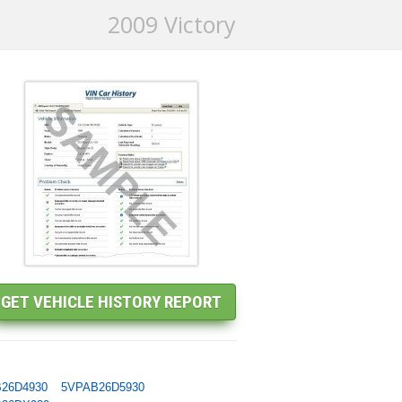
2009 Victory
26D4930
5VPAB26D5930