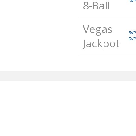
8-Ball
5VP
Vegas
5VP
Jackpot
5VP