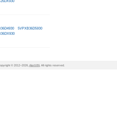
26DX930
36D4930
5VPXB36D5930
36DX930
opyright © 2012–2026,
AlertVIN
. All rights reserved.