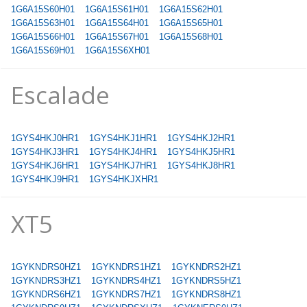
1G6A15S60H01
1G6A15S61H01
1G6A15S62H01
1G6A15S63H01
1G6A15S64H01
1G6A15S65H01
1G6A15S66H01
1G6A15S67H01
1G6A15S68H01
1G6A15S69H01
1G6A15S6XH01
Escalade
1GYS4HKJ0HR1
1GYS4HKJ1HR1
1GYS4HKJ2HR1
1GYS4HKJ3HR1
1GYS4HKJ4HR1
1GYS4HKJ5HR1
1GYS4HKJ6HR1
1GYS4HKJ7HR1
1GYS4HKJ8HR1
1GYS4HKJ9HR1
1GYS4HKJXHR1
XT5
1GYKNDRS0HZ1
1GYKNDRS1HZ1
1GYKNDRS2HZ1
1GYKNDRS3HZ1
1GYKNDRS4HZ1
1GYKNDRS5HZ1
1GYKNDRS6HZ1
1GYKNDRS7HZ1
1GYKNDRS8HZ1