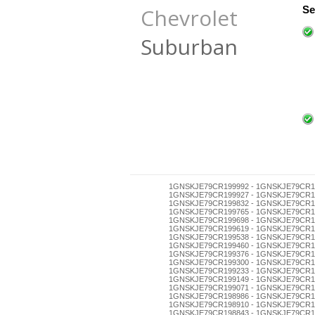
Chevrolet
Se
Suburban
1GNSKJE79CR199992 - 1GNSKJE79CR199989 - 1GNSKJE79CR199975 - 1GNSKJE79CR199961 - 1GNSKJE79CR199958 - 1GNSKJE79CR199944 - 1GNSKJE79CR199930 - 1GNSKJE79CR199927 - 1GNSKJE79CR199913 - 1GNSKJE79CR199894 - 1GNSKJE79CR199880 - 1GNSKJE79CR199877 - 1GNSKJE79CR199863 - 1GNSKJE79CR199846 - 1GNSKJE79CR199832 - 1GNSKJE79CR199829 - 1GNSKJE79CR199815 - 1GNSKJE79CR199801 - 1GNSKJE79CR199796 - 1GNSKJE79CR199782 - 1GNSKJE79CR199779 - 1GNSKJE79CR199765 - 1GNSKJE79CR199751 - 1GNSKJE79CR199748 - 1GNSKJE79CR199734 - 1GNSKJE79CR199720 - 1GNSKJE79CR199717 - 1GNSKJE79CR199703 - 1GNSKJE79CR199698 - 1GNSKJE79CR199684 - 1GNSKJE79CR199670 - 1GNSKJE79CR199667 - 1GNSKJE79CR199653 - 1GNSKJE79CR199636 - 1GNSKJE79CR199622 - 1GNSKJE79CR199619 - 1GNSKJE79CR199605 - 1GNSKJE79CR199586 - 1GNSKJE79CR199572 - 1GNSKJE79CR199569 - 1GNSKJE79CR199555 - 1GNSKJE79CR199541 - 1GNSKJE79CR199538 - 1GNSKJE79CR199524 - 1GNSKJE79CR199510 - 1GNSKJE79CR199507 - 1GNSKJE79CR199491 - 1GNSKJE79CR199488 - 1GNSKJE79CR199474 - 1GNSKJE79CR199460 - 1GNSKJE79CR199457 - 1GNSKJE79CR199443 - 1GNSKJE79CR199426 - 1GNSKJE79CR199412 - 1GNSKJE79CR199409 - 1GNSKJE79CR199393 - 1GNSKJE79CR199376 - 1GNSKJE79CR199362 - 1GNSKJE79CR199359 - 1GNSKJE79CR199345 - 1GNSKJE79CR199331 - 1GNSKJE79CR199328 - 1GNSKJE79CR199314 - 1GNSKJE79CR199300 - 1GNSKJE79CR199295 - 1GNSKJE79CR199281 - 1GNSKJE79CR199278 - 1GNSKJE79CR199264 - 1GNSKJE79CR199250 - 1GNSKJE79CR199247 - 1GNSKJE79CR199233 - 1GNSKJE79CR199216 - 1GNSKJE79CR199202 - 1GNSKJE79CR199197 - 1GNSKJE79CR199183 - 1GNSKJE79CR199166 - 1GNSKJE79CR199152 - 1GNSKJE79CR199149 - 1GNSKJE79CR199135 - 1GNSKJE79CR199121 - 1GNSKJE79CR199118 - 1GNSKJE79CR199104 - 1GNSKJE79CR199099 - 1GNSKJE79CR199085 - 1GNSKJE79CR199071 - 1GNSKJE79CR199068 - 1GNSKJE79CR199054 - 1GNSKJE79CR199040 - 1GNSKJE79CR199037 - 1GNSKJE79CR199023 - 1GNSKJE79CR199006 - 1GNSKJE79CR198986 - 1GNSKJE79CR198972 - 1GNSKJE79CR198969 - 1GNSKJE79CR198955 - 1GNSKJE79CR198941 - 1GNSKJE79CR198938 - 1GNSKJE79CR198924 - 1GNSKJE79CR198910 - 1GNSKJE79CR198907 - 1GNSKJE79CR198891 - 1GNSKJE79CR198888 - 1GNSKJE79CR198874 - 1GNSKJE79CR198860 - 1GNSKJE79CR198857 - 1GNSKJE79CR198843 - 1GNSKJE79CR198826 - 1GNSKJE79CR198812 - 1GNSKJE79CR198809 - 1GNSKJE79CR198793 - 1GNSKJE79CR198776 - 1GNSKJE79CR198762 - 1GNSKJE79CR198759 - 1GNSKJE79CR198745 - 1GNSKJE79CR198731 - 1GNSKJE79CR198728 - 1GNSKJE79CR198714 - 1GNSKJE79CR198700 - 1GNSKJE79CR198695 - 1GNSKJE79CR198681 - 1GNSKJE79